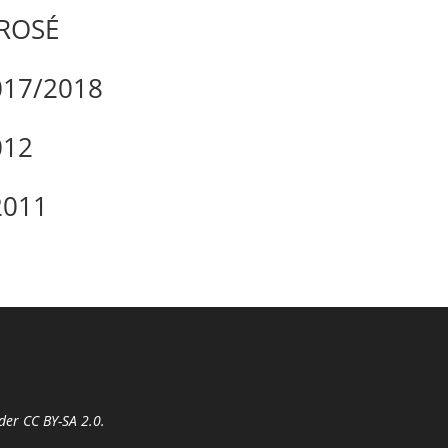
 ROSÉ
017/2018
012
2011
nder
CC BY-SA 2.0
.