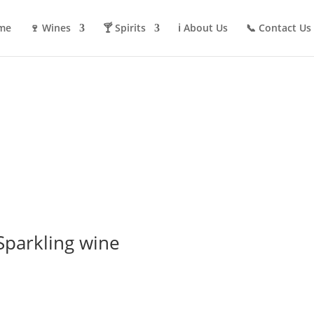
me
🍷 Wines
🍸 Spirits
ℹ️ About Us
📞 Contact Us
parkling wine