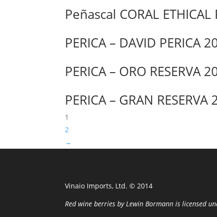
Peñascal CORAL ETHICAL
PERICA – DAVID PERICA 2
PERICA – ORO RESERVA 2
PERICA – GRAN RESERVA 
1
2
→
Vinaio Imports, Ltd. ©️ 2014
Red wine berries
by
Lewin Bormann
is licensed u